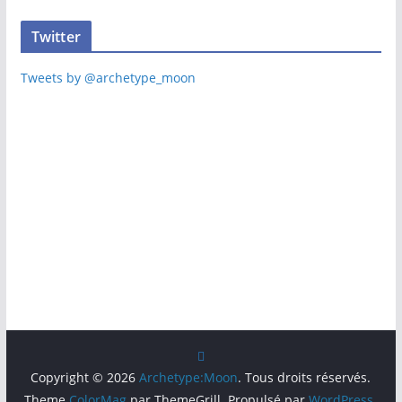
Twitter
Tweets by @archetype_moon
Copyright © 2026
Archetype:Moon
. Tous droits réservés.
Theme
ColorMag
par ThemeGrill. Propulsé par
WordPress
.