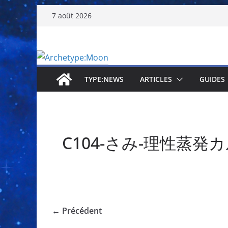
Passer
7 août 2026
au
contenu
TYPE:NEWS
ARTICLES
GUIDES
C104-さみ-理性蒸発
← Précédent