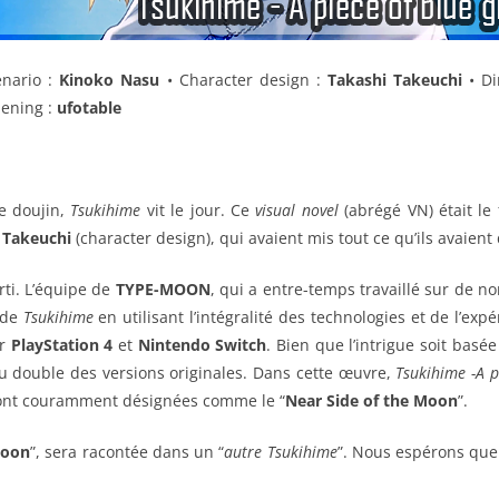
énario :
Kinoko Nasu
•
Character design :
Takashi Takeuchi
•
Di
pening :
ufotable
e doujin,
Tsukihime
vit le jour. Ce
visual novel
(abrégé VN) était le
 Takeuchi
(character design), qui avaient mis tout ce qu’ils avaient 
rti. L’équipe de
TYPE-MOON
, qui a entre-temps travaillé sur de
 de
Tsukihime
en utilisant l’intégralité des technologies et de l’exp
r
PlayStation 4
et
Nintendo Switch
. Bien que l’intrigue soit basée 
u double des versions originales. Dans cette œuvre,
Tsukihime -A p
sont couramment désignées comme le “
Near Side of the Moon
”.
Moon
”, sera racontée dans un “
autre Tsukihime
”. Nous espérons que