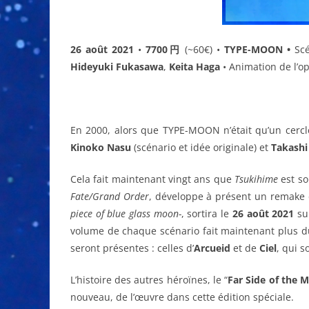
26 août 2021
•
7700円
(~60€) •
TYPE-MOON •
Sc
Hideyuki Fukasawa
,
Keita Haga
•
Animation de l’o
En 2000, alors que TYPE-MOON n’était qu’un cercl
Kinoko Nasu
(scénario et idée originale) et
Takashi
Cela fait maintenant vingt ans que
Tsukihime
est so
Fate/Grand Order
, développe à présent un remake
piece of blue glass moon-
, sortira le
26 août 2021
su
volume de chaque scénario fait maintenant plus d
seront présentes : celles d’
Arcueid
et de
Ciel
, qui 
L’histoire des autres héroïnes, le “
Far Side of the 
nouveau, de l’œuvre dans cette édition spéciale.