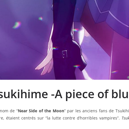
sukihime -A piece of bl
 nom de “
Near Side of the Moon
” par les anciens fans de Tsukih
re, étaient centrés sur “la lutte contre d’horribles vampires”.
Tsu