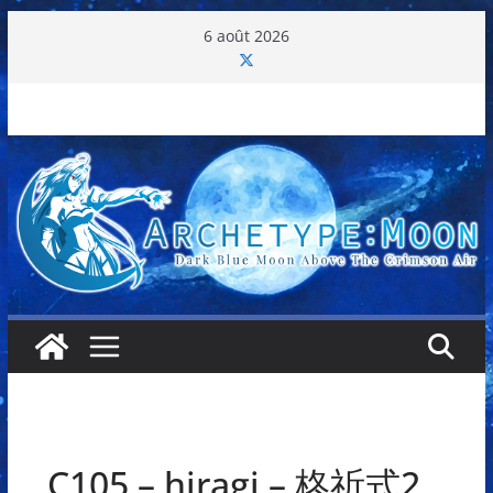
Passer
6 août 2026
au
contenu
C105 – hiragi – 柊祈式2