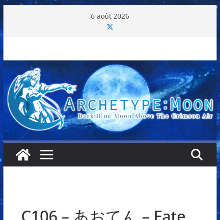
Passer
6 août 2026
au
contenu
C106 – あおてん – Fate