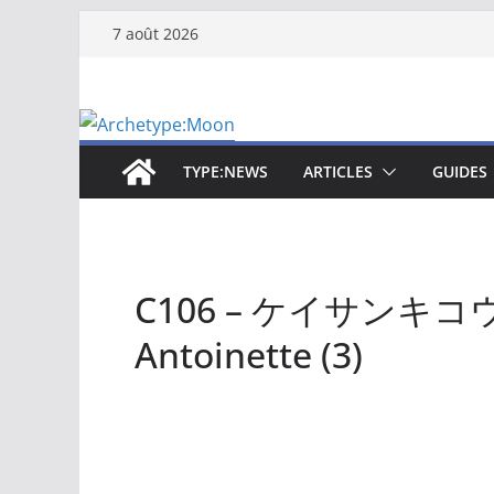
Passer
7 août 2026
au
contenu
TYPE:NEWS
ARTICLES
GUIDES
C106 – ケイサンキコウ – 
Antoinette (3)