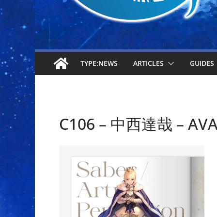
TYPE:NEWS
ARTICLES
GUIDES
C106 – 中西達哉 – AVA