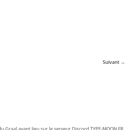
Suivant →
 du Graal ayant lieu sur le serveur Discord TYPE-MOON FR.