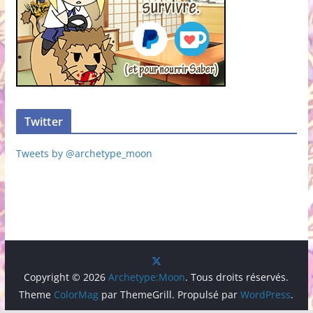
Twitter
Tweets by @archetype_moon
Copyright © 2026
Archetype:Moon
. Tous droits réservés.
Theme
ColorMag
par ThemeGrill. Propulsé par
WordPress
.