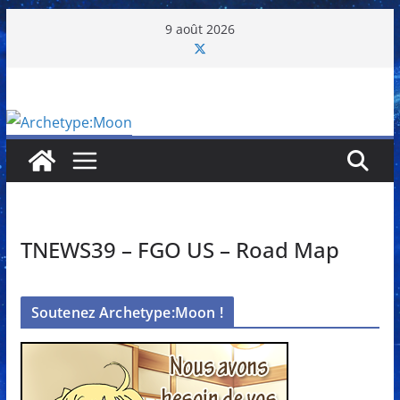
Passer
9 août 2026
au
contenu
TNEWS39 – FGO US – Road Map
Soutenez Archetype:Moon !