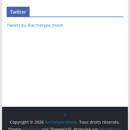
Twitter
Tweets by @archetype_moon
Copyright © 2026
Archetype:Moon
. Tous droits réservés.
Theme
ColorMag
par ThemeGrill. Propulsé par
WordPress
.