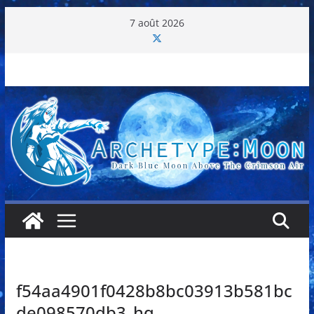
Passer
7 août 2026
au
contenu
f54aa4901f0428b8bc03913b581bc
de098570db3_hq