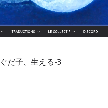
TRADUCTIONS
LE COLLECTIF
DISCORD
uke-ぐだ子、生える-3