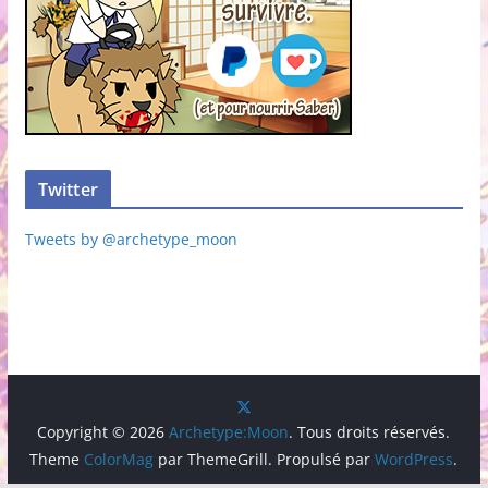
Twitter
Tweets by @archetype_moon
Copyright © 2026
Archetype:Moon
. Tous droits réservés.
Theme
ColorMag
par ThemeGrill. Propulsé par
WordPress
.