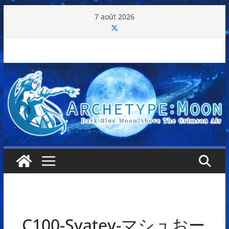
Passer
7 août 2026
au
contenu
C100-Syatey-マシュおー