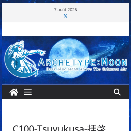
Passer
7 août 2026
au
contenu
C100-Tsuyukusa-拝啓、