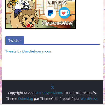
Twitter
Tweets by @archetype_moon
Copyright © 2026
Archetype:Moon
. Tous droits réservés.
Theme
ColorMag
par ThemeGrill. Propulsé par
WordPress
.