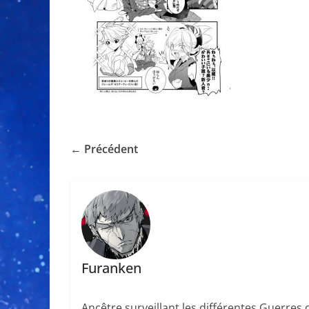
← Précédent
Furanken
Ancêtre surveillant les différentes Guerres