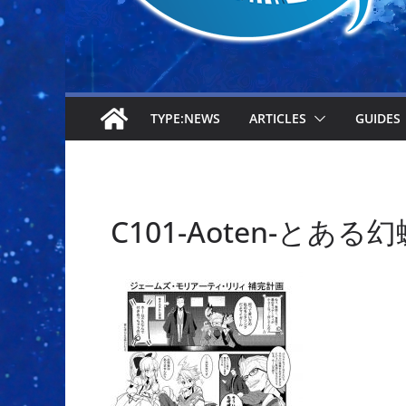
TYPE:NEWS
ARTICLES
GUIDES
C101-Aoten-とある