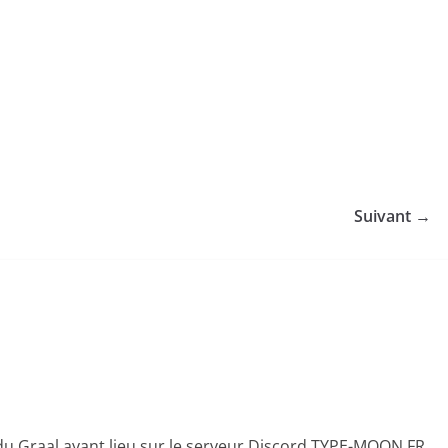
Suivant →
 du Graal ayant lieu sur le serveur Discord TYPE-MOON FR.