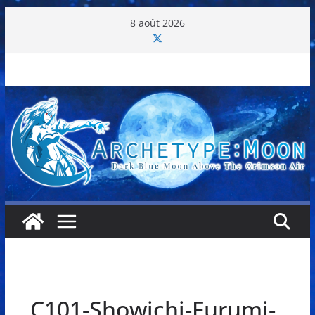
Passer
8 août 2026
au
contenu
C101-Showichi-Furumi-