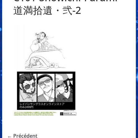
道満拾遺・弐-2
← Précédent