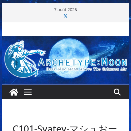
Passer
7 août 2026
au
contenu
C101-Syatey-マシュおー