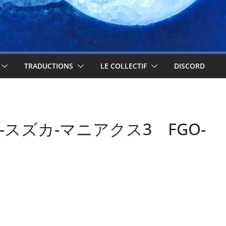
TRADUCTIONS
LE COLLECTIF
DISCORD
eijin-スズカ-マニアクス3 FGO-