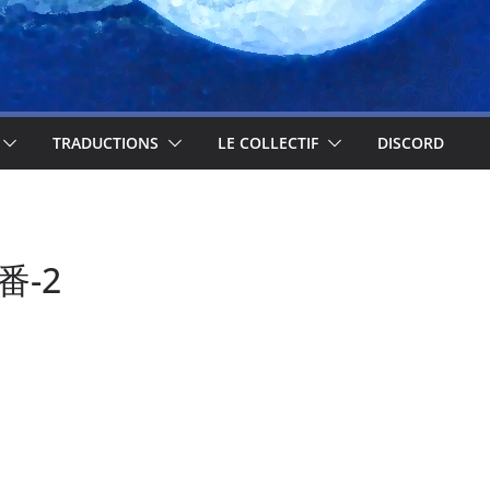
TRADUCTIONS
LE COLLECTIF
DISCORD
番-2