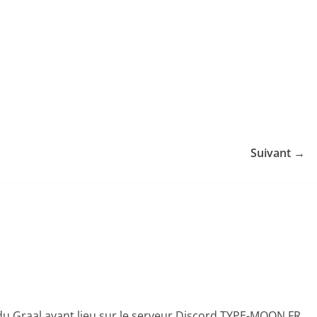
Suivant →
 du Graal ayant lieu sur le serveur Discord TYPE-MOON FR.