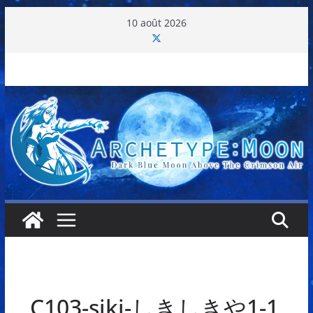
Passer
10 août 2026
au
contenu
C103-siki-しきしきや1-1