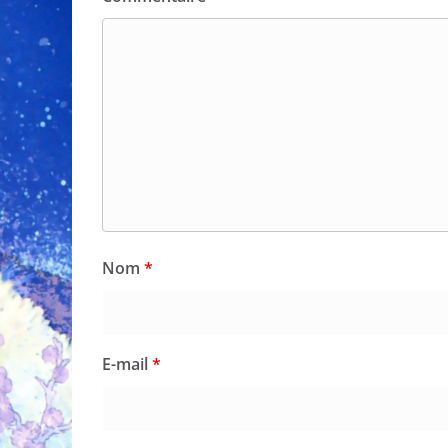
Nom
*
E-mail
*