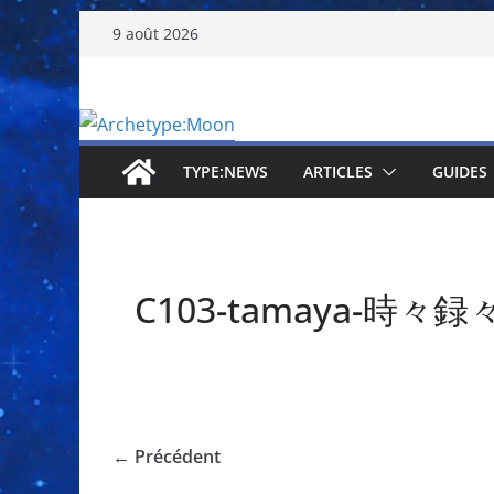
Passer
9 août 2026
au
contenu
TYPE:NEWS
ARTICLES
GUIDES
C103-tamaya-時々録々
← Précédent