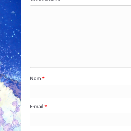
Nom
*
E-mail
*