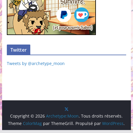
Twitter
Tweets by @archetype_moon
Copyright © 2026
Archetype:Moon
. Tous droits réservés.
Theme
ColorMag
par ThemeGrill. Propulsé par
WordPress
.