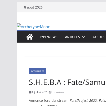
Passer
8 août 2026
au
contenu
TYPE:NEWS
ARTICLES
GUIDES
ACTUALITÉS
S.H.E.B.A : Fate/Sam
1 juillet 2023
Furanken
Annoncé lors du stream
Fate/Project 2022
,
Fate