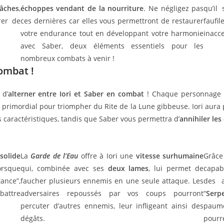
tâches
,
échoppes vendant de la nourriture
. Ne négligez pas
qu’il
rer de
ces dernières car elles vous permettront de restaurer
faufi
votre endurance tout en développant votre harmonie
inacc
avec Saber, deux éléments essentiels pour les
nombreux combats à venir !
ombat !
 d’
alterner entre Iori et Saber en combat
! Chaque personnage e
era primordial pour triompher du Rite de la Lune gibbeuse. Iori aur
 caractéristiques, tandis que Saber vous permettra d’
annihiler les
solide
La
Garde de l’Eau
offre à Iori une
vitesse surhumaine
Grâce
rsque
qui, combinée avec ses
deux lames
, lui permet de
capab
ance”,
faucher plusieurs ennemis en une seule attaque. Les
des a
battre
adversaires repoussés par vos coups pourront
“
Serp
percuter d’autres ennemis, leur infligeant ainsi des
paume
dégâts.
pourr