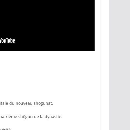
pitale du nouveau shogunat.
quatrième shōgun de la dynastie.
périté.