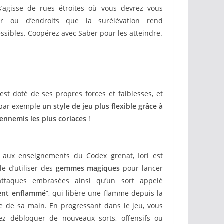
 s’agisse de rues étroites où vous devrez vous
ler ou d’endroits que la surélévation rend
essibles. Coopérez avec Saber pour les atteindre.
st doté de ses propres forces et faiblesses, et
a par exemple
un style de jeu plus flexible grâce à
 ennemis les plus coriaces
!
 aux enseignements du Codex grenat, Iori est
le d’utiliser des
gemmes magiques
pour lancer
ttaques embrasées ainsi qu’un sort appelé
ent enflammé
”, qui libère une flamme depuis la
 de sa main. En progressant dans le jeu, vous
ez débloquer de nouveaux sorts, offensifs ou