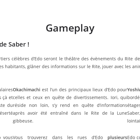
Gameplay
de Saber !
ers célèbres d’Edo seront le théâtre des évènements du Rite de
les habitants, glâner des informations sur le Rite, jouer avec les an
laires
Okachimachi
est l’un des principaux lieux d’Edo pour
Yosh
s çà et
celles et ceux en quête de divertissements. Iori, qui
bordé
iste du
réside non loin, s’y rend en quête d’informations
étage
éserté
après avoir été entraîné dans le Rite de la Lune
Saber
gibbeuse.
lointa
o vous
Vous trouverez dans les rues d’Edo
plusieurs
Edo c