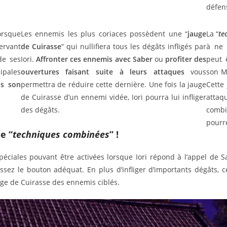
défens
rsque
Les ennemis les plus coriaces possèdent une “
jauge
La “
te
ervant
de Cuirasse
” qui nullifiera tous les dégâts infligés par
à ne 
de ses
Iori.
Affronter ces ennemis avec Saber
ou
profiter des
peut 
ipales
ouvertures faisant suite à leurs attaques
vous
son M
is son
permettra de réduire cette dernière. Une fois la jauge
Cette
de Cuirasse d’un ennemi vidée, Iori pourra lui infliger
attaq
des dégâts.
combi
pourr
e “
techniques combinées
” !
péciales pouvant être activées lorsque Iori répond à l’appel de S
ssez le bouton adéquat. En plus d’infliger d’importants dégâts, 
uge de Cuirasse des ennemis ciblés.