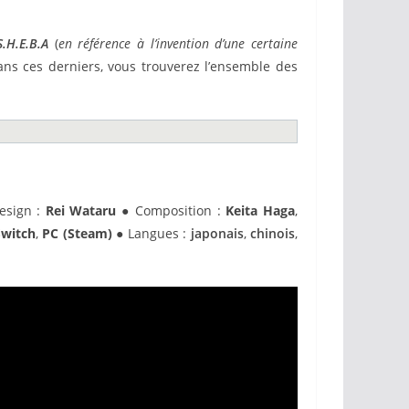
S.H.E.B.A
(
en référence à l’invention d’une certaine
Dans ces derniers, vous trouverez l’ensemble des
esign :
Rei Wataru
● Composition :
Keita Haga
,
Switch
,
PC (Steam)
● Langues :
japonais
,
chinois
,