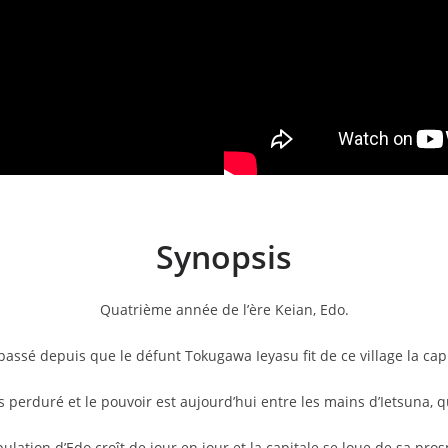
Synopsis
Quatrième année de l’ère Keian, Edo.
assé depuis que le défunt Tokugawa Ieyasu fit de ce village la ca
perduré et le pouvoir est aujourd’hui entre les mains d’Ietsuna, 
ulation d’Edo croît de jour en jour et la capitale se loue de sa pros