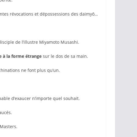
antes révocations et dépossessions des daimyō…
 disciple de l’illustre Miyamoto Musashi.
 à la forme étrange
sur le dos de sa main.
hinations ne font plus qu’un.
able d’exaucer n’importe quel souhait.
aucés.
 Masters.