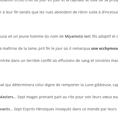
à leur fin tandis que les rues abondent de rōnin suite à d’incess
sakusa vit un jeune homme du nom de
Miyamoto Iori
,
fils adoptif et
 maîtrise de la lame, prit fin le jour où
il remarqua
une ecchymose
rée dans un terrible conflit où effusions de sang et sinistres mac
at qui déterminera celui digne de remporter la Lune gibbeuse, cap
Masters
… Sept mages prenant part au rite pour voir leurs vœux ex
rvants
… Sept Esprits Héroïques invoqués dans ce monde par leurs