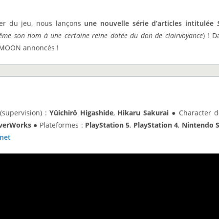
iler du jeu, nous lançons
une nouvelle série d’articles intitulée
-même son nom à une certaine reine dotée du don de clairvoyance
) ! 
E-MOON annoncés !
(supervision) :
Yūichirō Higashide
,
Hikaru Sakurai
● Character d
verWorks ●
Plateformes :
PlayStation 5
,
PlayStation 4
,
Nintendo 
rnet