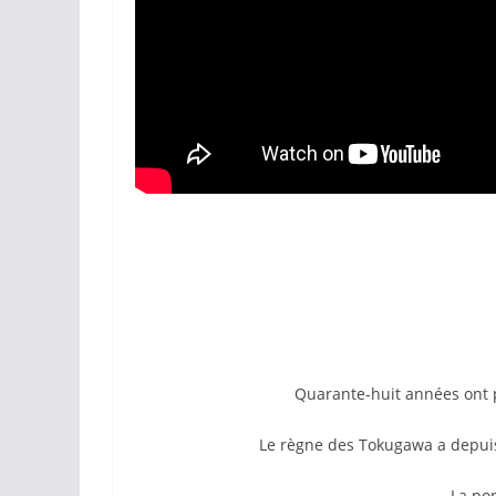
Quarante-huit années ont p
Le règne des Tokugawa a depuis 
La pop