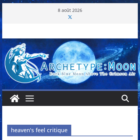
Passer
8 août 2026
au
contenu
heaven's feel critique