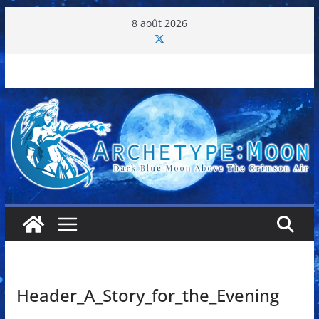
Passer
8 août 2026
au
contenu
Header_A_Story_for_the_Evening