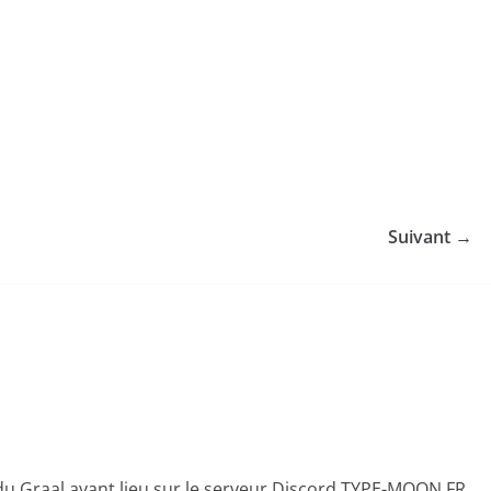
Suivant →
 du Graal ayant lieu sur le serveur Discord TYPE-MOON FR.