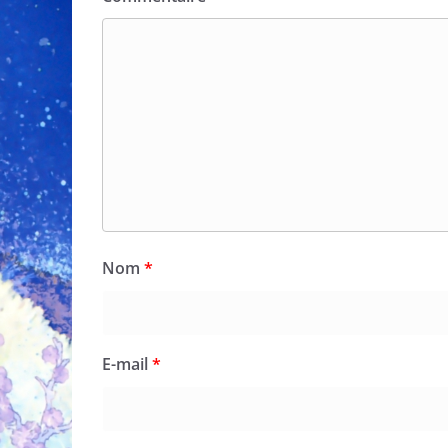
Nom
*
E-mail
*