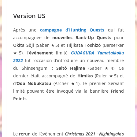
Version US
Après une
campagne
d’
Hunting Quests
qui fut
accompagnée de
nouvelles Rank-Up Quests
pour
Okita
Sōji
(Saber ★5) et
Hijikata
Toshizō
(Berserker
★5), l’
évènement
limité
GUDAGUDA Yamataikoku
2022
fut l’occasion d’introduire
un nouveau membre
du Shinsengumi :
Saitō Hajime
(Saber ★4). Ce
dernier était accompagné de
Himiko
(Ruler ★5) et
d’
Oda Nobukatsu
(Archer ★1), le premier Servant
limité pouvant être invoqué via la bannière
Friend
Points
.
Le
rerun
de l’évènement
Christmas 2021 ~Nightingale’s