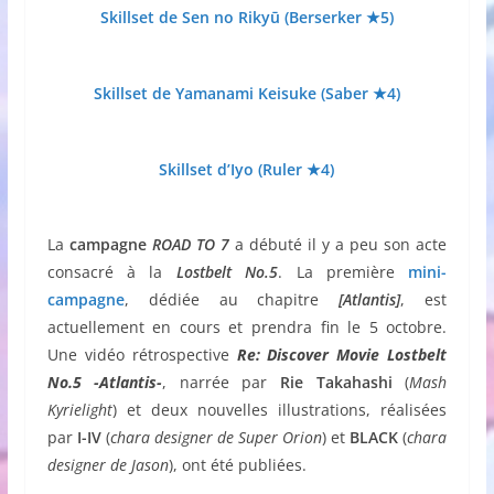
Skillset de Sen no Rikyū (Berserker ★5)
Skillset de Yamanami Keisuke (Saber ★4)
Skillset d’Iyo (Ruler ★4)
La
campagne
ROAD TO 7
a débuté il y a peu son acte
consacré à la
Lostbelt No.5
. La première
mini-
campagne
, dédiée au chapitre
[Atlantis]
, est
actuellement en cours et prendra fin le 5 octobre.
Une vidéo rétrospective
Re: Discover Movie Lostbelt
No.5 -Atlantis-
, narrée par
Rie
Takahashi
(
Mash
Kyrielight
) et deux nouvelles illustrations, réalisées
par
I-IV
(
chara designer de Super Orion
) et
BLACK
(
chara
designer de Jason
), ont été publiées.