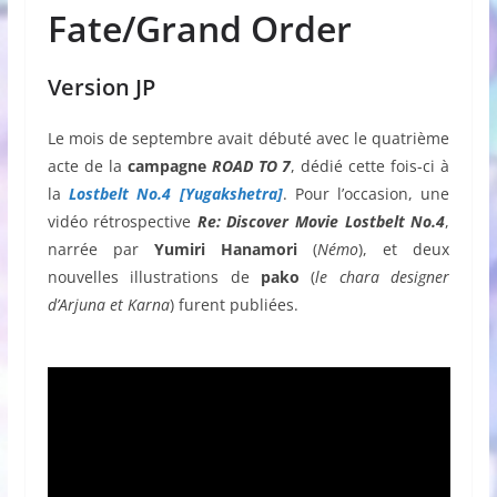
Fate/Grand Order
Version JP
Le mois de septembre avait débuté avec le quatrième
acte de la
campagne
ROAD TO
7
, dédié cette fois-ci à
la
Lostbelt No.4 [Yugakshetra]
. Pour l’occasion, une
vidéo rétrospective
Re: Discover Movie Lostbelt No.4
,
narrée par
Yumiri Hanamori
(
Némo
), et deux
nouvelles illustrations de
pako
(
le chara designer
d’Arjuna et Karna
) furent publiées.