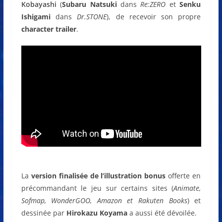
Kobayashi
(
Subaru Natsuki
dans
Re:ZERO
et
Senku
Ishigami
dans
Dr.STONE
)
,
de recevoir son propre
character trailer
.
La
version finalisée de l’illustration bonus
offerte en
précommandant le jeu
sur certains sites (
Animate,
Sofmap, WonderGOO, Amazon et Rakuten Books
) et
dessinée par
Hirokazu Koyama
a aussi été dévoilée.