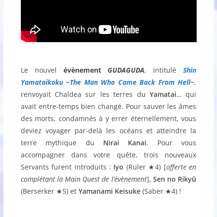
Le nouvel
évènement
GUDAGUDA
, intitulé
Shin
Yamataikoku ~The Man Who Came Back From Hell~
,
renvoyait Chaldea sur les terres du
Yamatai
… qui
avait entre-temps bien changé. Pour sauver les âmes
des morts, condamnés à y errer éternellement, vous
deviez voyager par-delà les océans et atteindre la
terre mythique du
Nirai
Kanai
. Pour vous
accompagner dans votre quête, trois nouveaux
Servants furent introduits :
Iyo
(Ruler ★4) [
offerte en
complétant la Main Quest de l’évènement
],
Sen no Rikyū
(Berserker ★5) et
Yamanami Keisuke
(Saber ★4) !