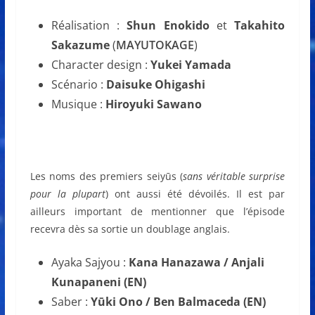
Réalisation :
Shun Enokido
et
Takahito
Sakazume
(
MAYUTOKAGE
)
Character design :
Yukei Yamada
Scénario :
Daisuke Ohigashi
Musique :
Hiroyuki Sawano
Les noms des premiers seiyūs (
sans véritable surprise
pour la plupart
) ont aussi été dévoilés. Il est par
ailleurs important de mentionner que l’épisode
recevra dès sa sortie un doublage anglais.
Ayaka Sajyou :
Kana Hanazawa / Anjali
Kunapaneni (EN)
Saber :
Yūki Ono / Ben Balmaceda (EN)